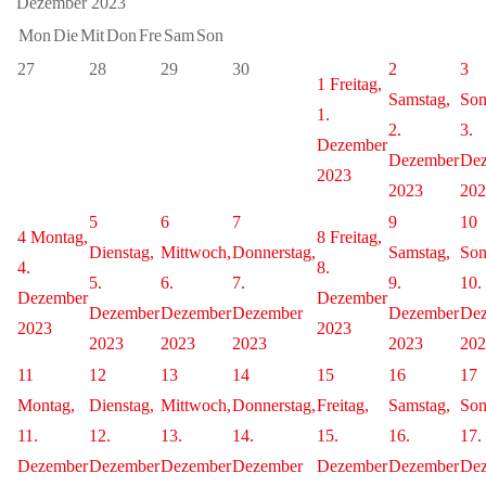
Dezember 2023
Mon
Die
Mit
Don
Fre
Sam
Son
27
28
29
30
2
3
1
Freitag,
Samstag,
Son
1.
2.
3.
Dezember
Dezember
De
2023
2023
202
5
6
7
9
10
4
Montag,
8
Freitag,
Dienstag,
Mittwoch,
Donnerstag,
Samstag,
Son
4.
8.
5.
6.
7.
9.
10.
Dezember
Dezember
Dezember
Dezember
Dezember
Dezember
De
2023
2023
2023
2023
2023
2023
202
11
12
13
14
15
16
17
Montag,
Dienstag,
Mittwoch,
Donnerstag,
Freitag,
Samstag,
Son
11.
12.
13.
14.
15.
16.
17.
Dezember
Dezember
Dezember
Dezember
Dezember
Dezember
De