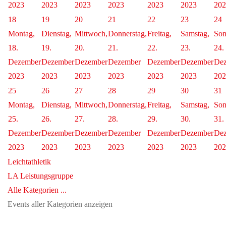
2023
2023
2023
2023
2023
2023
202
18
19
20
21
22
23
24
Montag,
Dienstag,
Mittwoch,
Donnerstag,
Freitag,
Samstag,
Son
18.
19.
20.
21.
22.
23.
24.
Dezember
Dezember
Dezember
Dezember
Dezember
Dezember
De
2023
2023
2023
2023
2023
2023
202
25
26
27
28
29
30
31
Montag,
Dienstag,
Mittwoch,
Donnerstag,
Freitag,
Samstag,
Son
25.
26.
27.
28.
29.
30.
31.
Dezember
Dezember
Dezember
Dezember
Dezember
Dezember
De
2023
2023
2023
2023
2023
2023
202
Leichtathletik
LA Leistungsgruppe
Alle Kategorien ...
Events aller Kategorien anzeigen