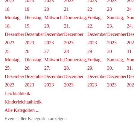
2023
2023
2023
2023
2023
2023
202
18
19
20
21
22
23
24
Montag,
Dienstag,
Mittwoch,
Donnerstag,
Freitag,
Samstag,
Son
18.
19.
20.
21.
22.
23.
24.
Dezember
Dezember
Dezember
Dezember
Dezember
Dezember
De
2023
2023
2023
2023
2023
2023
202
25
26
27
28
29
30
31
Montag,
Dienstag,
Mittwoch,
Donnerstag,
Freitag,
Samstag,
Son
25.
26.
27.
28.
29.
30.
31.
Dezember
Dezember
Dezember
Dezember
Dezember
Dezember
De
2023
2023
2023
2023
2023
2023
202
Leichtathletik
Kinderleichtathletik
Alle Kategorien ...
Events aller Kategorien anzeigen