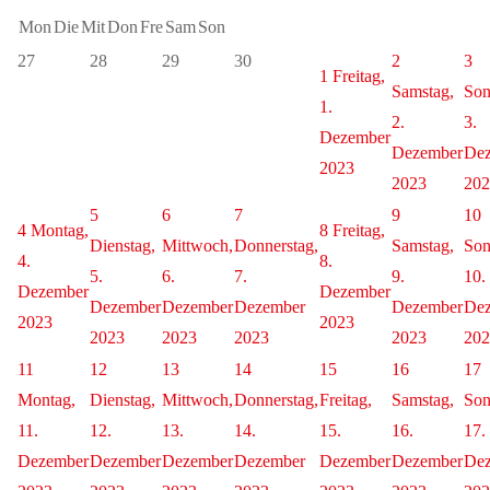
Mon
Die
Mit
Don
Fre
Sam
Son
27
28
29
30
2
3
1
Freitag,
Samstag,
Son
1.
2.
3.
Dezember
Dezember
De
2023
2023
202
5
6
7
9
10
4
Montag,
8
Freitag,
Dienstag,
Mittwoch,
Donnerstag,
Samstag,
Son
4.
8.
5.
6.
7.
9.
10.
Dezember
Dezember
Dezember
Dezember
Dezember
Dezember
De
2023
2023
2023
2023
2023
2023
202
11
12
13
14
15
16
17
Montag,
Dienstag,
Mittwoch,
Donnerstag,
Freitag,
Samstag,
Son
11.
12.
13.
14.
15.
16.
17.
Dezember
Dezember
Dezember
Dezember
Dezember
Dezember
De