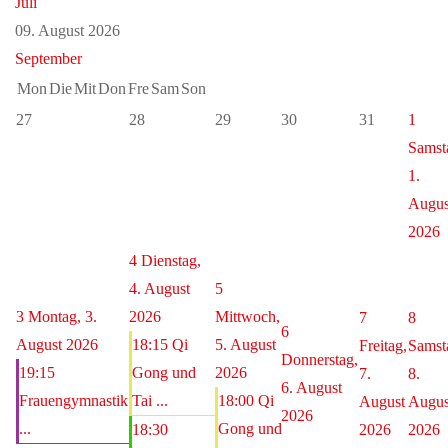
Juli
09. August 2026
September
Mon
Die
Mit
Don
Fre
Sam
Son
27
28
29
30
31
1
Samst
1.
Augus
2026
4
Dienstag,
4. August
5
3
Montag, 3.
2026
Mittwoch,
7
8
6
August 2026
18:15 Qi
5. August
Freitag,
Samst
Donnerstag,
19:15
Gong und
2026
7.
8.
6. August
Frauengymnastik
Tai ...
18:00 Qi
August
Augus
2026
...
Gong und
18:30
2026
2026