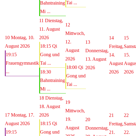
Tai ...
Bahntraining
Mi ...
11
Dienstag,
12
11. August
Mittwoch,
10
Montag, 10.
2026
14
15
12.
13
August 2026
18:15 Qi
Freitag,
Samst
August
Donnerstag,
19:15
Gong und
14.
15.
2026
13. August
Frauengymnastik
Tai ...
August
Augus
18:00 Qi
2026
...
18:30
2026
2026
Gong und
Bahntraining
Tai ...
Mi ...
18
Dienstag,
19
18. August
Mittwoch,
17
Montag, 17.
2026
21
22
19.
20
August 2026
18:15 Qi
Freitag,
Samst
August
Donnerstag,
19:15
Gong und
21.
22.