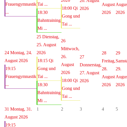
2026
20. August
Frauengymnastik
Tai ...
August
Augus
18:00 Qi
2026
...
18:30
2026
2026
Gong und
Bahntraining
Tai ...
Mi ...
25
Dienstag,
26
25. August
Mittwoch,
24
Montag, 24.
2026
28
29
26.
27
August 2026
18:15 Qi
Freitag,
Samst
August
Donnerstag,
19:15
Gong und
28.
29.
2026
27. August
Frauengymnastik
Tai ...
August
Augus
18:00 Qi
2026
...
18:30
2026
2026
Gong und
Bahntraining
Tai ...
Mi ...
31
Montag, 31.
1
2
3
4
5
August 2026
19:15