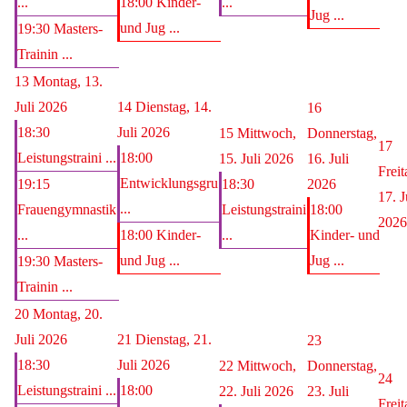
...
18:00 Kinder-
...
Jug ...
und Jug ...
19:30 Masters-
Trainin ...
13
Montag, 13.
Juli 2026
14
Dienstag, 14.
16
18:30
Juli 2026
15
Mittwoch,
Donnerstag,
17
Leistungstraini ...
18:00
15. Juli 2026
16. Juli
Freit
Entwicklungsgru
19:15
18:30
2026
17. J
...
Frauengymnastik
Leistungstraini
18:00
2026
...
18:00 Kinder-
...
Kinder- und
und Jug ...
Jug ...
19:30 Masters-
Trainin ...
20
Montag, 20.
Juli 2026
21
Dienstag, 21.
23
18:30
Juli 2026
22
Mittwoch,
Donnerstag,
24
Leistungstraini ...
18:00
22. Juli 2026
23. Juli
Freit