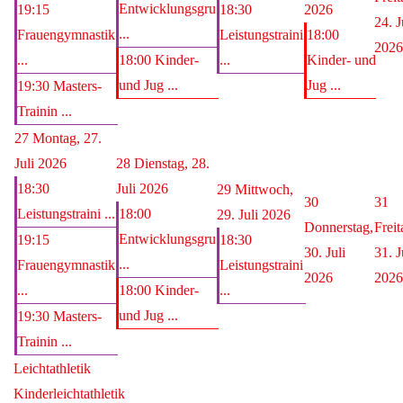
Entwicklungsgru
19:15
18:30
2026
24. J
...
Frauengymnastik
Leistungstraini
18:00
2026
...
18:00 Kinder-
...
Kinder- und
und Jug ...
Jug ...
19:30 Masters-
Trainin ...
27
Montag, 27.
Juli 2026
28
Dienstag, 28.
18:30
Juli 2026
29
Mittwoch,
30
31
Leistungstraini ...
18:00
29. Juli 2026
Donnerstag,
Freit
Entwicklungsgru
19:15
18:30
30. Juli
31. J
...
Frauengymnastik
Leistungstraini
2026
2026
...
18:00 Kinder-
...
und Jug ...
19:30 Masters-
Trainin ...
Leichtathletik
Kinderleichtathletik