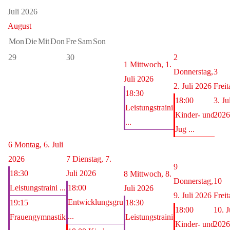
Juli 2026
August
Mon
Die
Mit
Don
Fre
Sam
Son
29
30
2
1
Mittwoch, 1.
Donnerstag,
3
Juli 2026
2. Juli 2026
Freit
18:30
18:00
3. Ju
Leistungstraini
Kinder- und
2026
...
Jug ...
6
Montag, 6. Juli
2026
7
Dienstag, 7.
9
18:30
Juli 2026
8
Mittwoch, 8.
Donnerstag,
10
Leistungstraini ...
18:00
Juli 2026
9. Juli 2026
Freit
Entwicklungsgru
19:15
18:30
18:00
10. J
...
Frauengymnastik
Leistungstraini
Kinder- und
2026