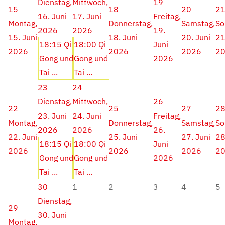
Dienstag,
Mittwoch,
19
15
18
20
2
16. Juni
17. Juni
Freitag,
Montag,
Donnerstag,
Samstag,
So
2026
2026
19.
15. Juni
18. Juni
20. Juni
21
18:15 Qi
18:00 Qi
Juni
2026
2026
2026
2
Gong und
Gong und
2026
Tai ...
Tai ...
23
24
Dienstag,
Mittwoch,
26
22
25
27
2
23. Juni
24. Juni
Freitag,
Montag,
Donnerstag,
Samstag,
So
2026
2026
26.
22. Juni
25. Juni
27. Juni
28
18:15 Qi
18:00 Qi
Juni
2026
2026
2026
2
Gong und
Gong und
2026
Tai ...
Tai ...
30
1
2
3
4
5
Dienstag,
29
30. Juni
Montag,