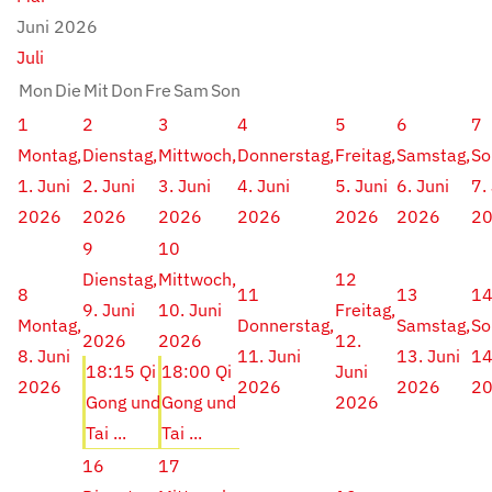
Juni 2026
Juli
Mon
Die
Mit
Don
Fre
Sam
Son
1
2
3
4
5
6
7
Montag,
Dienstag,
Mittwoch,
Donnerstag,
Freitag,
Samstag,
So
1. Juni
2. Juni
3. Juni
4. Juni
5. Juni
6. Juni
7.
2026
2026
2026
2026
2026
2026
2
9
10
Dienstag,
Mittwoch,
12
8
11
13
1
9. Juni
10. Juni
Freitag,
Montag,
Donnerstag,
Samstag,
So
2026
2026
12.
8. Juni
11. Juni
13. Juni
14
18:15 Qi
18:00 Qi
Juni
2026
2026
2026
2
Gong und
Gong und
2026
Tai ...
Tai ...
16
17