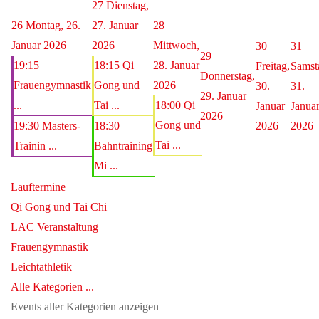
27
Dienstag,
26
Montag, 26.
27. Januar
28
Januar 2026
2026
Mittwoch,
30
31
29
19:15
18:15 Qi
28. Januar
Freitag,
Samst
Donnerstag,
Frauengymnastik
Gong und
2026
30.
31.
29. Januar
...
Tai ...
18:00 Qi
Januar
Janua
2026
Gong und
19:30 Masters-
18:30
2026
2026
Tai ...
Trainin ...
Bahntraining
Mi ...
Lauftermine
Qi Gong und Tai Chi
LAC Veranstaltung
Frauengymnastik
Leichtathletik
Alle Kategorien ...
Events aller Kategorien anzeigen