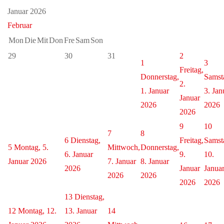
Januar 2026
Februar
Mon
Die
Mit
Don
Fre
Sam
Son
29
30
31
2
1
3
Freitag,
Donnerstag,
Samst
2.
1. Januar
3. Jan
Januar
2026
2026
2026
9
10
7
8
6
Dienstag,
Freitag,
Samst
5
Montag, 5.
Mittwoch,
Donnerstag,
6. Januar
9.
10.
Januar 2026
7. Januar
8. Januar
2026
Januar
Janua
2026
2026
2026
2026
13
Dienstag,
12
Montag, 12.
13. Januar
14