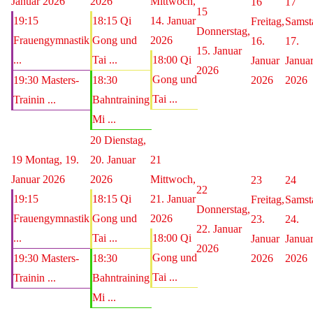
Januar 2026
2026
Mittwoch,
16
17
15
19:15
18:15 Qi
14. Januar
Freitag,
Samst
Donnerstag,
Frauengymnastik
Gong und
2026
16.
17.
15. Januar
...
Tai ...
18:00 Qi
Januar
Janua
2026
Gong und
19:30 Masters-
18:30
2026
2026
Tai ...
Trainin ...
Bahntraining
Mi ...
20
Dienstag,
19
Montag, 19.
20. Januar
21
Januar 2026
2026
Mittwoch,
23
24
22
19:15
18:15 Qi
21. Januar
Freitag,
Samst
Donnerstag,
Frauengymnastik
Gong und
2026
23.
24.
22. Januar
...
Tai ...
18:00 Qi
Januar
Janua
2026
Gong und
19:30 Masters-
18:30
2026
2026
Tai ...
Trainin ...
Bahntraining
Mi ...