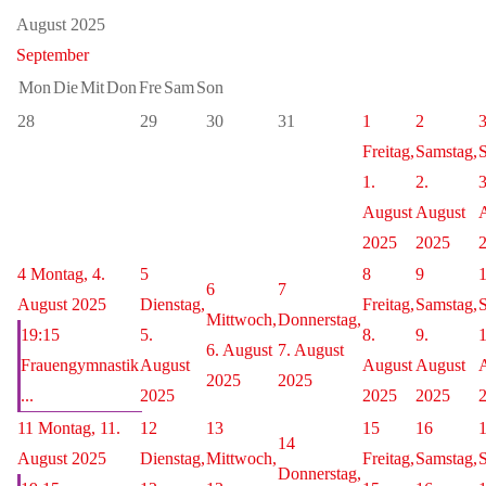
August 2025
September
Mon
Die
Mit
Don
Fre
Sam
Son
28
29
30
31
1
2
Freitag,
Samstag,
S
1.
2.
3
August
August
2025
2025
4
Montag, 4.
5
8
9
6
7
August 2025
Dienstag,
Freitag,
Samstag,
S
Mittwoch,
Donnerstag,
19:15
5.
8.
9.
1
6. August
7. August
Frauengymnastik
August
August
August
2025
2025
...
2025
2025
2025
11
Montag, 11.
12
13
15
16
14
August 2025
Dienstag,
Mittwoch,
Freitag,
Samstag,
S
Donnerstag,