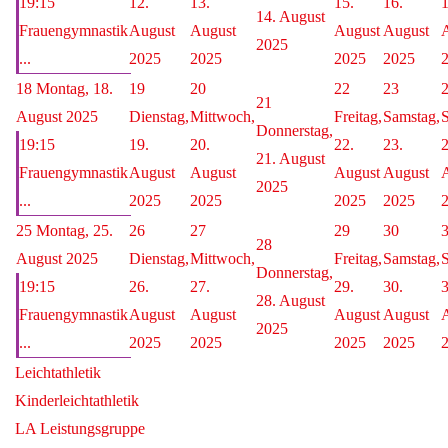
19:15
12.
13.
15.
16.
1
14. August
Frauengymnastik
August
August
August
August
2025
...
2025
2025
2025
2025
18
Montag, 18.
19
20
22
23
21
August 2025
Dienstag,
Mittwoch,
Freitag,
Samstag,
S
Donnerstag,
19:15
19.
20.
22.
23.
2
21. August
Frauengymnastik
August
August
August
August
2025
...
2025
2025
2025
2025
25
Montag, 25.
26
27
29
30
28
August 2025
Dienstag,
Mittwoch,
Freitag,
Samstag,
S
Donnerstag,
19:15
26.
27.
29.
30.
3
28. August
Frauengymnastik
August
August
August
August
2025
...
2025
2025
2025
2025
Leichtathletik
Kinderleichtathletik
LA Leistungsgruppe