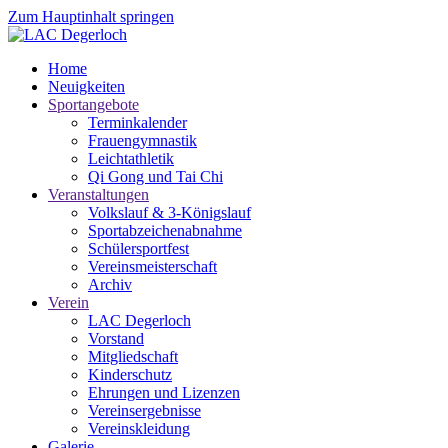
Zum Hauptinhalt springen
Home
Neuigkeiten
Sportangebote
Terminkalender
Frauengymnastik
Leichtathletik
Qi Gong und Tai Chi
Veranstaltungen
Volkslauf & 3-Königslauf
Sportabzeichenabnahme
Schülersportfest
Vereinsmeisterschaft
Archiv
Verein
LAC Degerloch
Vorstand
Mitgliedschaft
Kinderschutz
Ehrungen und Lizenzen
Vereinsergebnisse
Vereinskleidung
Galerie