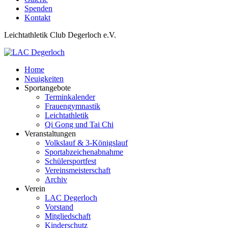
Spenden
Kontakt
Leichtathletik Club Degerloch e.V.
Home
Neuigkeiten
Sportangebote
Terminkalender
Frauengymnastik
Leichtathletik
Qi Gong und Tai Chi
Veranstaltungen
Volkslauf & 3-Königslauf
Sportabzeichenabnahme
Schülersportfest
Vereinsmeisterschaft
Archiv
Verein
LAC Degerloch
Vorstand
Mitgliedschaft
Kinderschutz