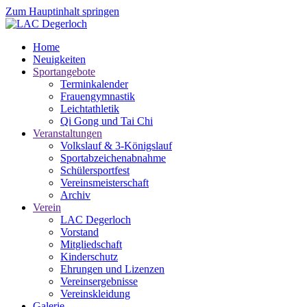
Zum Hauptinhalt springen
Home
Neuigkeiten
Sportangebote
Terminkalender
Frauengymnastik
Leichtathletik
Qi Gong und Tai Chi
Veranstaltungen
Volkslauf & 3-Königslauf
Sportabzeichenabnahme
Schülersportfest
Vereinsmeisterschaft
Archiv
Verein
LAC Degerloch
Vorstand
Mitgliedschaft
Kinderschutz
Ehrungen und Lizenzen
Vereinsergebnisse
Vereinskleidung
Galerie