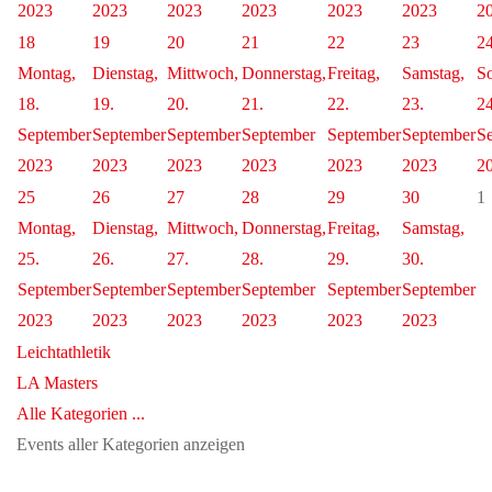
2023
2023
2023
2023
2023
2023
2
18
19
20
21
22
23
2
Montag,
Dienstag,
Mittwoch,
Donnerstag,
Freitag,
Samstag,
So
18.
19.
20.
21.
22.
23.
24
September
September
September
September
September
September
S
2023
2023
2023
2023
2023
2023
2
25
26
27
28
29
30
1
Montag,
Dienstag,
Mittwoch,
Donnerstag,
Freitag,
Samstag,
25.
26.
27.
28.
29.
30.
September
September
September
September
September
September
2023
2023
2023
2023
2023
2023
Leichtathletik
LA Masters
Alle Kategorien ...
Events aller Kategorien anzeigen