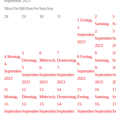
September 2023
Mon
Die
Mit
Don
Fre
Sam
Son
28
29
30
31
2
3
1
Freitag,
Samstag,
So
1.
2.
3.
September
September
S
2023
2023
2
5
6
7
9
1
4
Montag,
8
Freitag,
Dienstag,
Mittwoch,
Donnerstag,
Samstag,
So
4.
8.
5.
6.
7.
9.
10
September
September
September
September
September
September
S
2023
2023
2023
2023
2023
2023
2
11
12
13
14
15
16
1
Montag,
Dienstag,
Mittwoch,
Donnerstag,
Freitag,
Samstag,
So
11.
12.
13.
14.
15.
16.
17
September
September
September
September
September
September
S