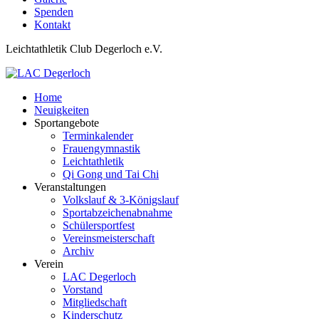
Spenden
Kontakt
Leichtathletik Club Degerloch e.V.
Home
Neuigkeiten
Sportangebote
Terminkalender
Frauengymnastik
Leichtathletik
Qi Gong und Tai Chi
Veranstaltungen
Volkslauf & 3-Königslauf
Sportabzeichenabnahme
Schülersportfest
Vereinsmeisterschaft
Archiv
Verein
LAC Degerloch
Vorstand
Mitgliedschaft
Kinderschutz