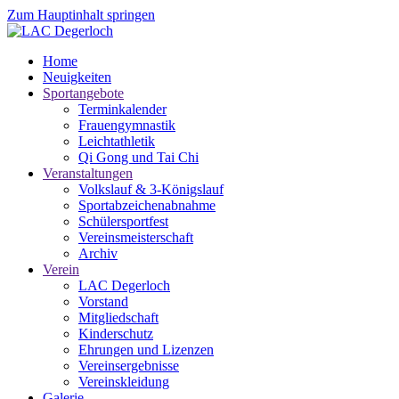
Zum Hauptinhalt springen
Home
Neuigkeiten
Sportangebote
Terminkalender
Frauengymnastik
Leichtathletik
Qi Gong und Tai Chi
Veranstaltungen
Volkslauf & 3-Königslauf
Sportabzeichenabnahme
Schülersportfest
Vereinsmeisterschaft
Archiv
Verein
LAC Degerloch
Vorstand
Mitgliedschaft
Kinderschutz
Ehrungen und Lizenzen
Vereinsergebnisse
Vereinskleidung
Galerie