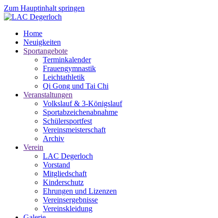
Zum Hauptinhalt springen
Home
Neuigkeiten
Sportangebote
Terminkalender
Frauengymnastik
Leichtathletik
Qi Gong und Tai Chi
Veranstaltungen
Volkslauf & 3-Königslauf
Sportabzeichenabnahme
Schülersportfest
Vereinsmeisterschaft
Archiv
Verein
LAC Degerloch
Vorstand
Mitgliedschaft
Kinderschutz
Ehrungen und Lizenzen
Vereinsergebnisse
Vereinskleidung
Galerie