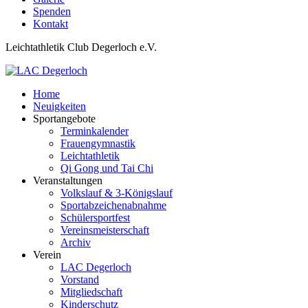
Spenden
Kontakt
Leichtathletik Club Degerloch e.V.
Home
Neuigkeiten
Sportangebote
Terminkalender
Frauengymnastik
Leichtathletik
Qi Gong und Tai Chi
Veranstaltungen
Volkslauf & 3-Königslauf
Sportabzeichenabnahme
Schülersportfest
Vereinsmeisterschaft
Archiv
Verein
LAC Degerloch
Vorstand
Mitgliedschaft
Kinderschutz