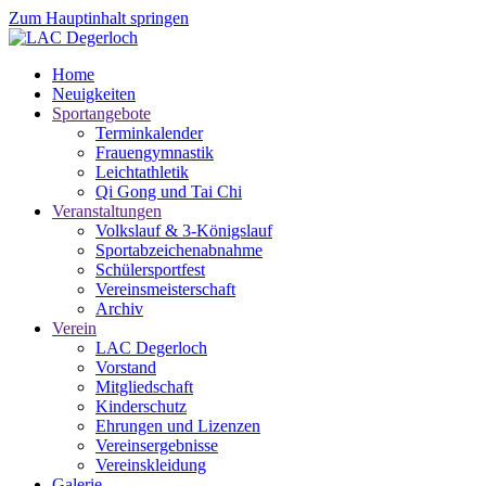
Zum Hauptinhalt springen
Home
Neuigkeiten
Sportangebote
Terminkalender
Frauengymnastik
Leichtathletik
Qi Gong und Tai Chi
Veranstaltungen
Volkslauf & 3-Königslauf
Sportabzeichenabnahme
Schülersportfest
Vereinsmeisterschaft
Archiv
Verein
LAC Degerloch
Vorstand
Mitgliedschaft
Kinderschutz
Ehrungen und Lizenzen
Vereinsergebnisse
Vereinskleidung
Galerie