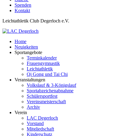
Spenden
Kontakt
Leichtathletik Club Degerloch e.V.
Home
Neuigkeiten
Sportangebote
Terminkalender
Frauengymnastik
Leichtathletik
Qi Gong und Tai Chi
Veranstaltungen
Volkslauf & 3-Königslauf
Sportabzeichenabnahme
Schülersportfest
Vereinsmeisterschaft
Archiv
Verein
LAC Degerloch
Vorstand
Mitgliedschaft
Kinderschutz