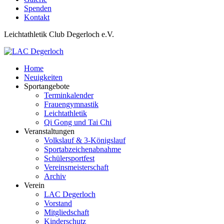
Spenden
Kontakt
Leichtathletik Club Degerloch e.V.
Home
Neuigkeiten
Sportangebote
Terminkalender
Frauengymnastik
Leichtathletik
Qi Gong und Tai Chi
Veranstaltungen
Volkslauf & 3-Königslauf
Sportabzeichenabnahme
Schülersportfest
Vereinsmeisterschaft
Archiv
Verein
LAC Degerloch
Vorstand
Mitgliedschaft
Kinderschutz