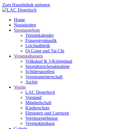
Zum Hauptinhalt springen
Home
Neuigkeiten
Sportangebote
Terminkalender
Frauengymnastik
Leichtathletik
Qi Gong und Tai Chi
Veranstaltungen
Volkslauf & 3-Königslauf
Sportabzeichenabnahme
Schülersportfest
Vereinsmeisterschaft
Archiv
Verein
LAC Degerloch
Vorstand
Mitgliedschaft
Kinderschutz
Ehrungen und Lizenzen
Vereinsergebnisse
Vereinskleidung
Galerie