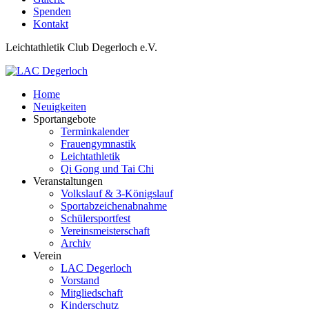
Spenden
Kontakt
Leichtathletik Club Degerloch e.V.
Home
Neuigkeiten
Sportangebote
Terminkalender
Frauengymnastik
Leichtathletik
Qi Gong und Tai Chi
Veranstaltungen
Volkslauf & 3-Königslauf
Sportabzeichenabnahme
Schülersportfest
Vereinsmeisterschaft
Archiv
Verein
LAC Degerloch
Vorstand
Mitgliedschaft
Kinderschutz