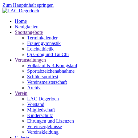
Zum Hauptinhalt springen
Home
Neuigkeiten
Sportangebote
Terminkalender
Frauengymnastik
Leichtathletik
Qi Gong und Tai Chi
Veranstaltungen
Volkslauf & 3-Königslauf
Sportabzeichenabnahme
Schülersportfest
Vereinsmeisterschaft
Archiv
Verein
LAC Degerloch
Vorstand
Mitgliedschaft
Kinderschutz
Ehrungen und Lizenzen
Vereinsergebnisse
Vereinskleidung
Galerie