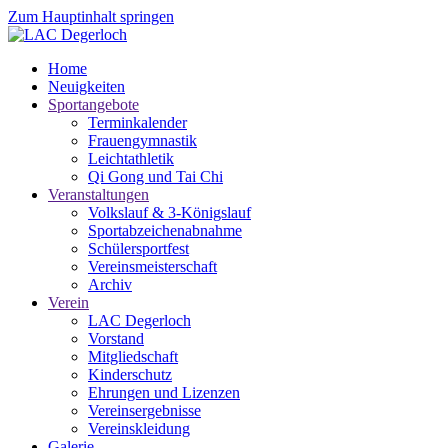
Zum Hauptinhalt springen
Home
Neuigkeiten
Sportangebote
Terminkalender
Frauengymnastik
Leichtathletik
Qi Gong und Tai Chi
Veranstaltungen
Volkslauf & 3-Königslauf
Sportabzeichenabnahme
Schülersportfest
Vereinsmeisterschaft
Archiv
Verein
LAC Degerloch
Vorstand
Mitgliedschaft
Kinderschutz
Ehrungen und Lizenzen
Vereinsergebnisse
Vereinskleidung
Galerie