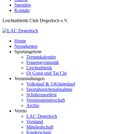
Spenden
Kontakt
Leichtathletik Club Degerloch e.V.
Home
Neuigkeiten
Sportangebote
Terminkalender
Frauengymnastik
Leichtathletik
Qi Gong und Tai Chi
Veranstaltungen
Volkslauf & 3-Königslauf
Sportabzeichenabnahme
Schülersportfest
Vereinsmeisterschaft
Archiv
Verein
LAC Degerloch
Vorstand
Mitgliedschaft
Kinderschutz