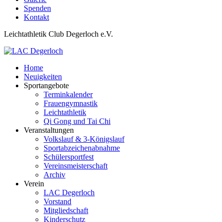
Spenden
Kontakt
Leichtathletik Club Degerloch e.V.
Home
Neuigkeiten
Sportangebote
Terminkalender
Frauengymnastik
Leichtathletik
Qi Gong und Tai Chi
Veranstaltungen
Volkslauf & 3-Königslauf
Sportabzeichenabnahme
Schülersportfest
Vereinsmeisterschaft
Archiv
Verein
LAC Degerloch
Vorstand
Mitgliedschaft
Kinderschutz