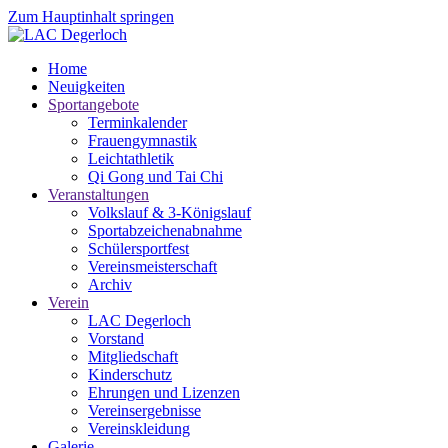
Zum Hauptinhalt springen
Home
Neuigkeiten
Sportangebote
Terminkalender
Frauengymnastik
Leichtathletik
Qi Gong und Tai Chi
Veranstaltungen
Volkslauf & 3-Königslauf
Sportabzeichenabnahme
Schülersportfest
Vereinsmeisterschaft
Archiv
Verein
LAC Degerloch
Vorstand
Mitgliedschaft
Kinderschutz
Ehrungen und Lizenzen
Vereinsergebnisse
Vereinskleidung
Galerie