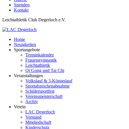
Spenden
Kontakt
Leichtathletik Club Degerloch e.V.
Home
Neuigkeiten
Sportangebote
Terminkalender
Frauengymnastik
Leichtathletik
Qi Gong und Tai Chi
Veranstaltungen
Volkslauf & 3-Königslauf
Sportabzeichenabnahme
Schülersportfest
Vereinsmeisterschaft
Archiv
Verein
LAC Degerloch
Vorstand
Mitgliedschaft
Kinderschutz