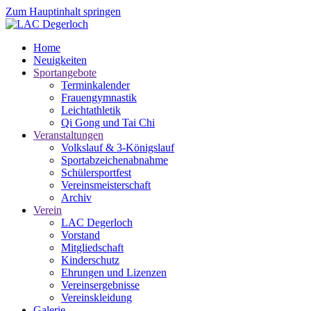
Zum Hauptinhalt springen
Home
Neuigkeiten
Sportangebote
Terminkalender
Frauengymnastik
Leichtathletik
Qi Gong und Tai Chi
Veranstaltungen
Volkslauf & 3-Königslauf
Sportabzeichenabnahme
Schülersportfest
Vereinsmeisterschaft
Archiv
Verein
LAC Degerloch
Vorstand
Mitgliedschaft
Kinderschutz
Ehrungen und Lizenzen
Vereinsergebnisse
Vereinskleidung
Galerie