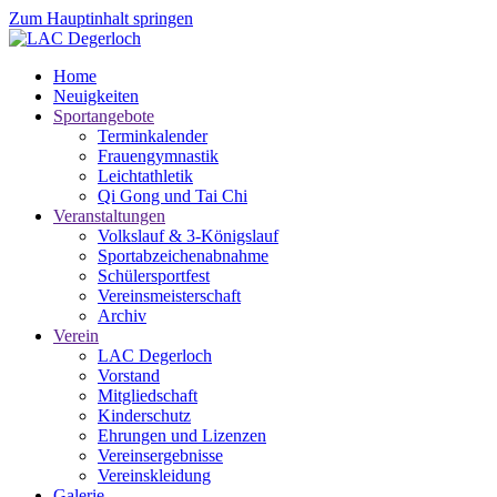
Zum Hauptinhalt springen
Home
Neuigkeiten
Sportangebote
Terminkalender
Frauengymnastik
Leichtathletik
Qi Gong und Tai Chi
Veranstaltungen
Volkslauf & 3-Königslauf
Sportabzeichenabnahme
Schülersportfest
Vereinsmeisterschaft
Archiv
Verein
LAC Degerloch
Vorstand
Mitgliedschaft
Kinderschutz
Ehrungen und Lizenzen
Vereinsergebnisse
Vereinskleidung
Galerie