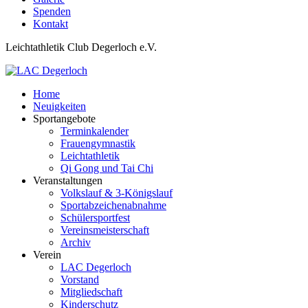
Spenden
Kontakt
Leichtathletik Club Degerloch e.V.
Home
Neuigkeiten
Sportangebote
Terminkalender
Frauengymnastik
Leichtathletik
Qi Gong und Tai Chi
Veranstaltungen
Volkslauf & 3-Königslauf
Sportabzeichenabnahme
Schülersportfest
Vereinsmeisterschaft
Archiv
Verein
LAC Degerloch
Vorstand
Mitgliedschaft
Kinderschutz